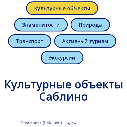
Культурные объекты
Культурные объекты
Знаменитости
Природа
Саблино
Транспорт
Активный туризм
Экскурсии
Ульяновка (Саблино) – одно