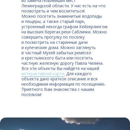
из
замечательнейших мест
Ленинградской
области. У
нас есть на
что
посмотреть и
чем
восхититься!
Можно
посетить знаменитые водопады
и
пещеры, а
также старый парк,
устроенный некогда графом Кейзерлингом
на
высоких берегах реки
Саблинки. Можно
совершить прогулку по
посёлку
и
посмотреть на
старинные дачи
и
купеческие дома. Можно заглянуть
в
частный Музей забытых ремёсел
и
крестьянского быта или
посетить
частную железную дорогу Павла Чилина.
Все
эти объекты Вы
найдёте на
нашей
интерактивной карте
. Для
каждого
объекта дано краткое описание и
вся
необходимая информация по
посещению.
Приятного Вам знакомства с
нашим
посёлком!
Список