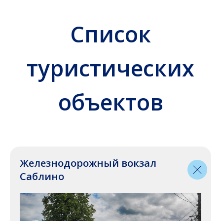
Железнодорожный вокзал
Саблино