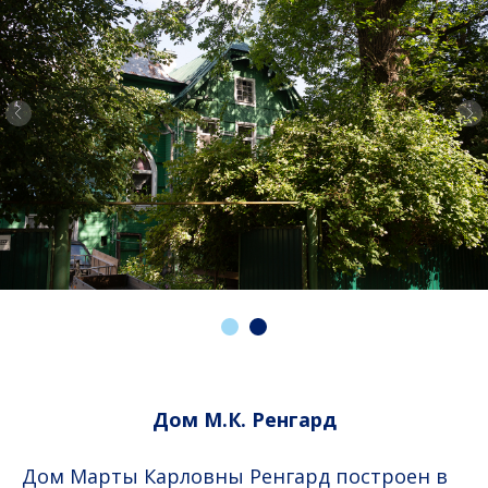
Дом М.К. Ренгард
Дом Марты Карловны Ренгард построен в