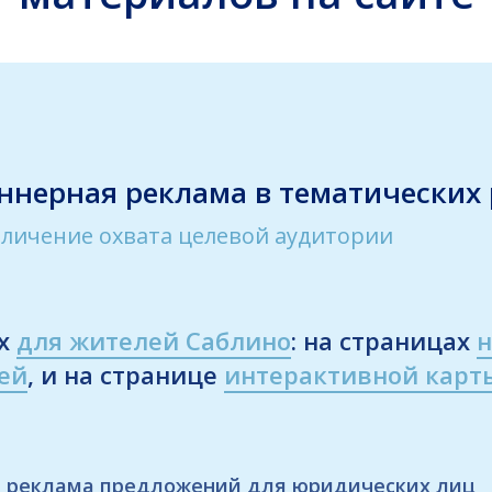
ннерная реклама в
тематических 
личение охвата целевой аудитории
ах
для жителей Саблино
: на страницах
н
ей
, и на странице
интерактивной карт
реклама предложений для юридических лиц