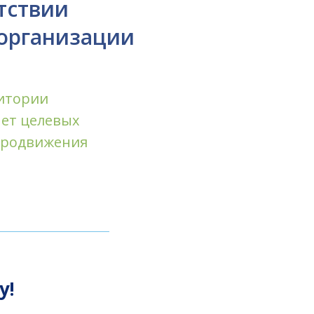
тствии
организации
итории
чет
целевых
родвижения
у!