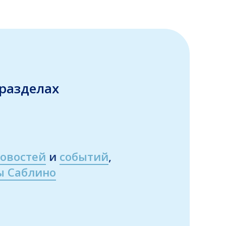
разделах
овостей
и
событий
,
ы Саблино