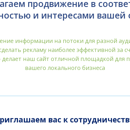
агаем
продвижение в
соотве
ностью и
интересами вашей 
ление информации на
потоки для
разной
ауд
сделать
рекламу наиболее эффективной за
с
о
делает наш
сайт отличной
площадкой для
п
вашего
локального
бизнеса
риглашаем
вас к
сотрудничеств