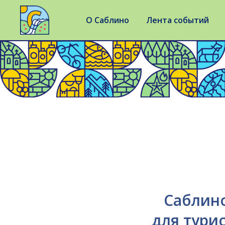
О Саблино
Лента событий
Р
Саблин
для тури