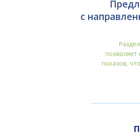
Предл
с
направлен
Разде
позволяет
показов, чт
П