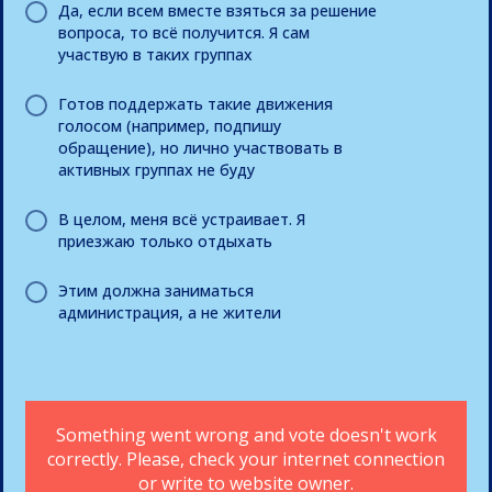
Да, если всем вместе взяться за решение
вопроса, то всё получится. Я сам
участвую в таких группах
Готов поддержать такие движения
голосом (например, подпишу
обращение), но лично участвовать в
активных группах не буду
В целом, меня всё устраивает. Я
приезжаю только отдыхать
Этим должна заниматься
администрация, а не жители
Something went wrong and vote doesn't work
correctly. Please, check your internet connection
or write to website owner.