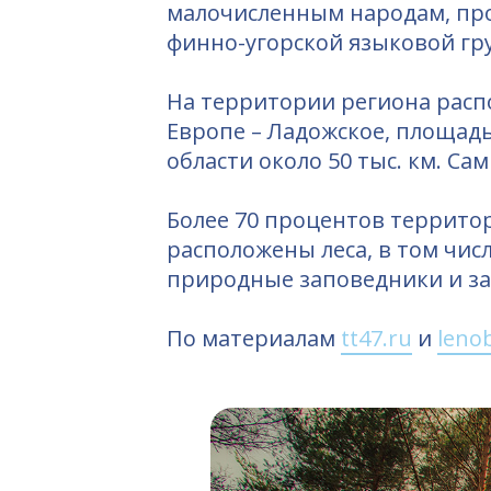
малочисленным народам, пр
финно-угорской языковой гру
На территории региона распо
Европе – Ладожское, площадь
области около 50 тыс. км. Сам
Более 70 процентов территор
расположены леса, в том чи
природные заповедники и за
По материалам
tt47.ru
и
lenob