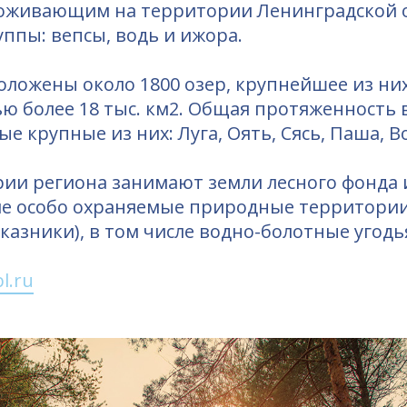
оживающим на территории Ленинградской о
ппы: вепсы, водь и ижора.
ложены около 1800 озер, крупнейшее из них
ю более 18 тыс. км2. Общая протяженность 
ые крупные из них: Луга, Оять, Сясь, Паша, В
ии региона занимают земли лесного фонда 
сле особо охраняемые природные территории
казники), в том числе водно-болотные угод
l.ru