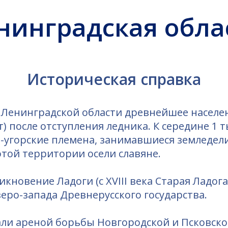
Историческая справка
Ленинградской области древнейшее населе
т) после отступления ледника. К середине 1 т
-угорские племена, занимавшиеся земледели
 этой территории осели славяне.
икновение Ладоги (с XVIII века Старая Ладог
еро-запада Древнерусского государства.
тали ареной борьбы Новгородской и Псковско