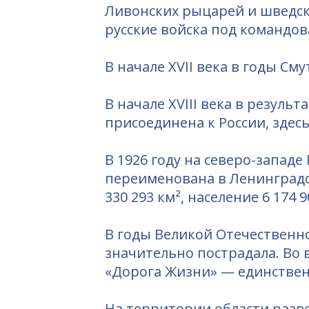
Ливонских рыцарей и шведски
русские войска под командов
В начале XVII века в годы С
В начале XVIII века в резул
присоединена к России, здес
В 1926 году на северо-запад
переименована в Ленинградску
330 293 км², население 6 174
В годы Великой Отечественн
значительно пострадала. Во
«Дорога Жизни» — единствен
На территории области разв