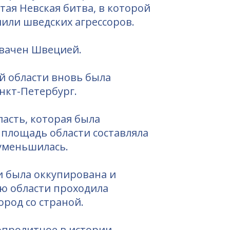
тая Невская битва, в которой
или шведских агрессоров.
хвачен Швецией.
ой области вновь была
нкт-Петербург.
ласть, которая была
а площадь области составляла
 уменьшилась.
и была оккупирована и
ию области проходила
род со страной.
опролитное в истории