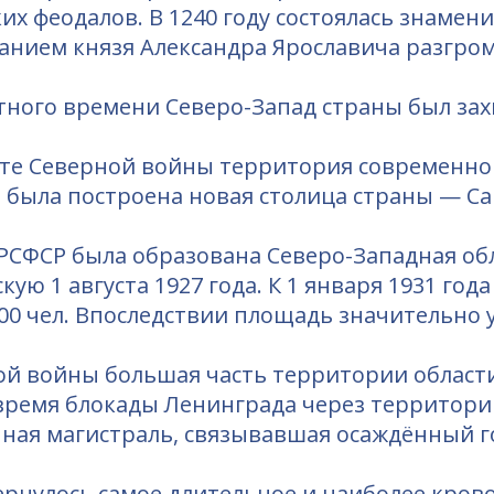
х феодалов. В 1240 году состоялась знамени
анием князя Александра Ярославича разгром
мутного времени Северо-Запад страны был за
ьтате Северной войны территория современн
ь была построена новая столица страны — Са
е РСФСР была образована Северо-Западная об
ю 1 августа 1927 года. К 1 января 1931 год
 900 чел. Впоследствии площадь значительно
ой войны большая часть территории област
 время блокады Ленинграда через территор
ная магистраль, связывавшая осаждённый го
ернулось самое длительное и наиболее кров