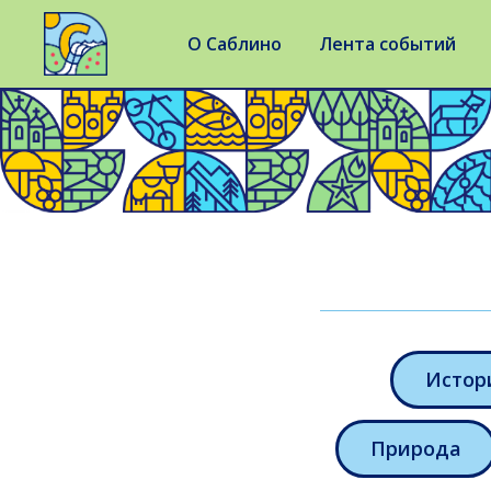
О Саблино
Лента событий
Истор
Природа
Лени