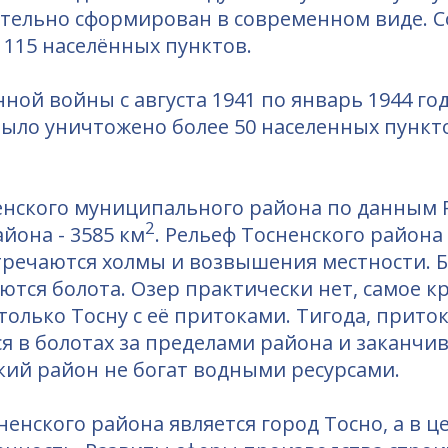
ательно сформирован в современном виде. Со
 115 населённых пунктов.
ной войны с августа 1941 по январь 1944 го
ыло уничтожено более 50 населенных пункто
нского муниципального района по данным Ро
2
айона - 3585 км
. Рельеф Тосненского район
тречаются холмы и возвышения местности. 
ются болота. Озер практически нет, самое к
только Тосну с её притоками. Тигода, прито
ся в болотах за пределами района и заканчив
кий район не богат водными ресурсами.
нского района является город Тосно, а в ц