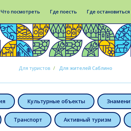
Что посмотреть
Где поесть
Где остановиться
Для туристов
/
Для жителей Саблино
ия
Культурные объекты
Знамени
Транспорт
Активный туризм
нградская область