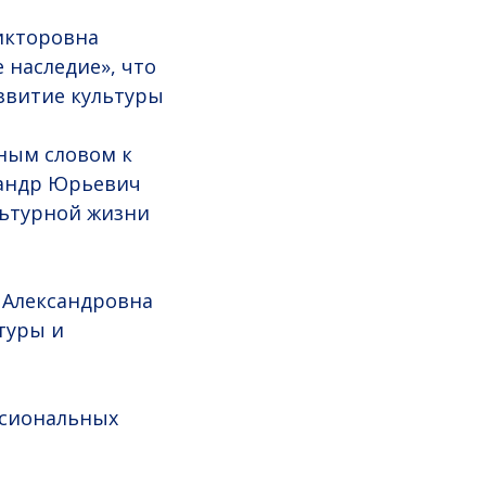
икторовна
 наследие», что
звитие культуры
ным словом к
сандр Юрьевич
льтурной жизни
 Александровна
туры и
ссиональных