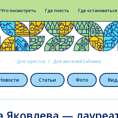
Что посмотреть
Где поесть
Где остановиться
Для туристов
/
Для жителей Саблино
Новости
Статьи
Фото
Вид
а Яковлева — лауреа