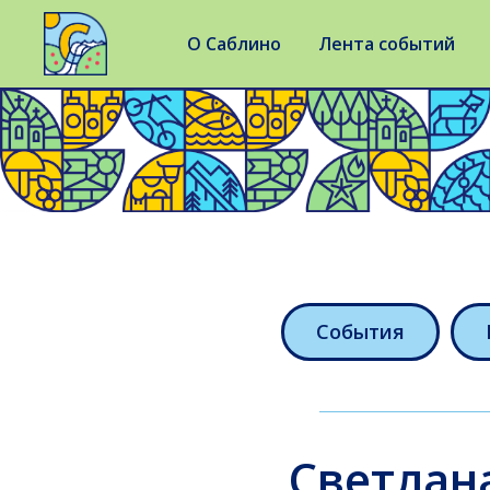
О Саблино
Лента событий
События
Светлан