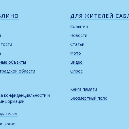
БЛИНО
ДЛЯ ЖИТЕЛЕЙ САБ
События
я
Новости
итости
Статьи
а
Фото
рные объекты
Видео
градской области
Опрос
Книга памяти
а конфиденциальности и
Бессмертный полк
 информации
одателям
я связь