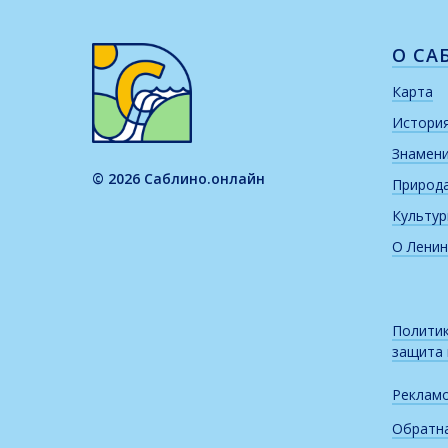
О СА
Карта
Истори
Знамен
© 2026 Саблино.онлайн
Природ
Культу
О Ленин
Политик
защита
Реклам
Обратна