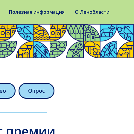
Полезная информация
О Ленобласти
ео
Опрос
т премии