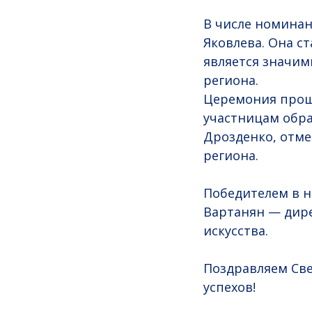
В числе номина
Яковлева. Она с
является значим
региона.
Церемония прошл
участницам обра
Дрозденко, отм
региона.
Победителем в н
Вартанян — дире
искусства.
Поздравляем Св
успехов!