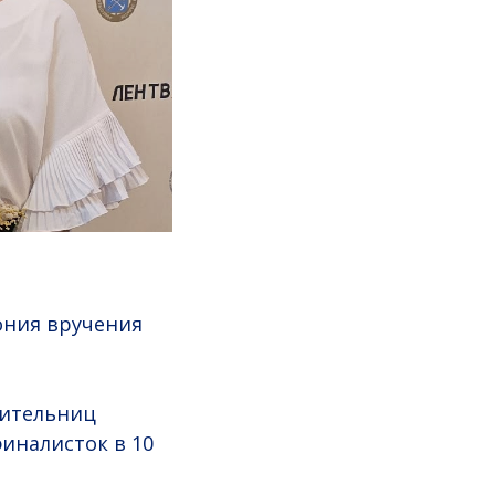
ония вручения
вительниц
иналисток в 10