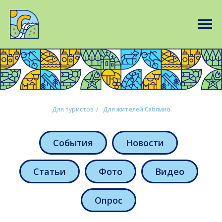
Для туристов
/
Для жителей Саблино
События
Новости
Статьи
Фото
Видео
Опрос