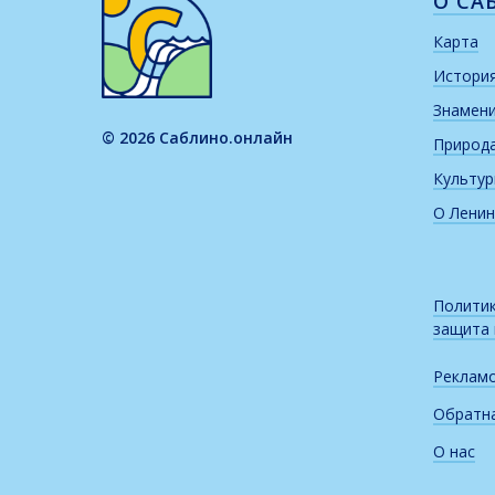
О СА
Карта
Истори
Знамен
© 2026 Саблино.онлайн
Природ
Культу
О Ленин
Политик
защита
Реклам
Обратна
О нас