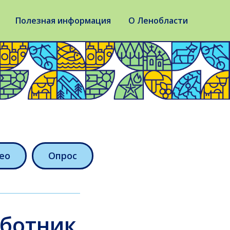
Полезная информация
О Ленобласти
ео
Опрос
бботник