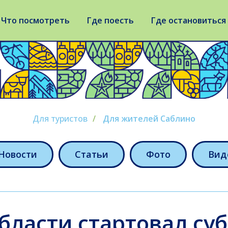
Что посмотреть
Где поесть
Где остановиться
Для туристов
/
Для жителей Саблино
Новости
Статьи
Фото
Вид
бласти стартовал су