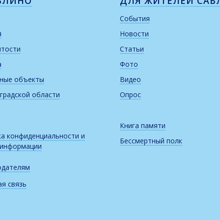
БЛИНО
ДЛЯ ЖИТЕЛЕЙ САБ
События
я
Новости
итости
Статьи
а
Фото
рные объекты
Видео
градской области
Опрос
Книга памяти
а конфиденциальности и
Бессмертный полк
 информации
одателям
я связь