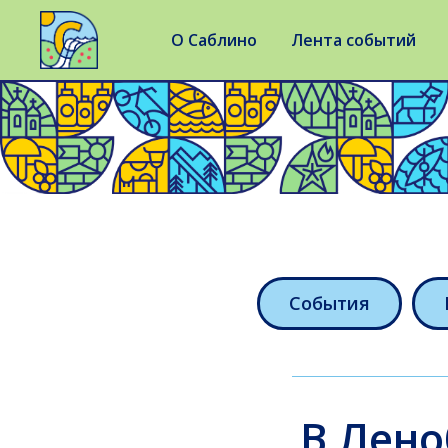
О Саблино
Лента событий
События
В Лено