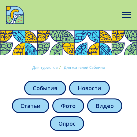
Для туристов
/
Для жителей Саблино
События
Новости
Статьи
Фото
Видео
Опрос