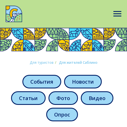
Для туристов
/
Для жителей Саблино
События
Новости
Статьи
Фото
Видео
Опрос