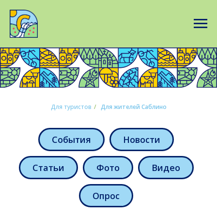
Для туристов
/
Для жителей Саблино
События
Новости
Статьи
Фото
Видео
Опрос