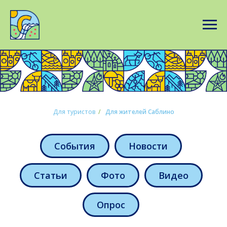
Для туристов
/
Для жителей Саблино
События
Новости
Статьи
Фото
Видео
Опрос