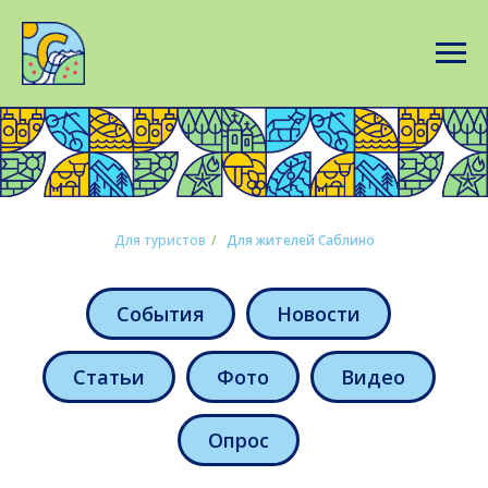
Для туристов
/
Для жителей Саблино
События
Новости
Статьи
Фото
Видео
Опрос