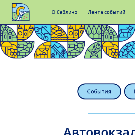
О Саблино
Лента событий
События
Автовокза