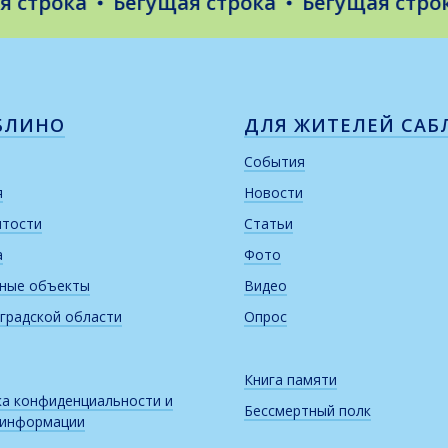
трока
Бегущая строка
Бегущая строка
БЛИНО
ДЛЯ ЖИТЕЛЕЙ САБ
События
я
Новости
итости
Статьи
а
Фото
рные объекты
Видео
градской области
Опрос
Книга памяти
а конфиденциальности и
Бессмертный полк
 информации