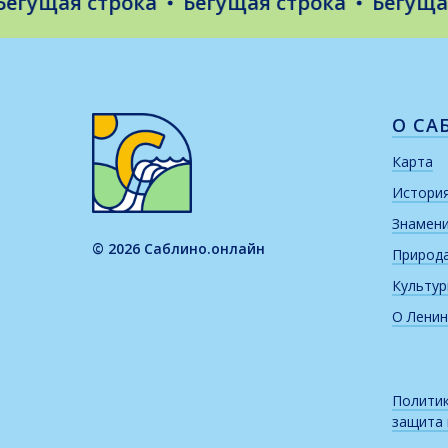
ущая строка
Бегущая строка
Бегущая с
О СА
Карта
Истори
Знамен
© 2026 Саблино.онлайн
Природ
Культу
О Ленин
Политик
защита