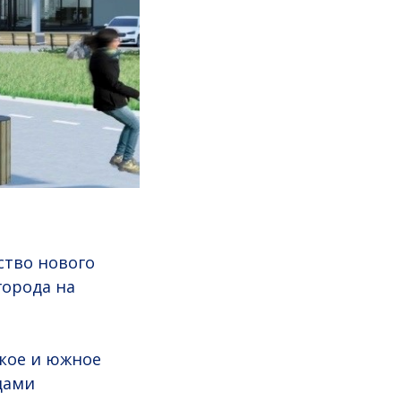
ство нового
города на
ское и южное
дами