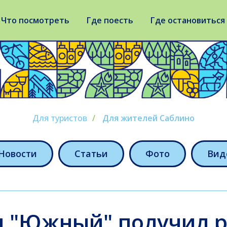
Что посмотреть
Где поесть
Где остановиться
Для туристов
/
Для жителей Саблино
Новости
Статьи
Фото
Вид
л "Южный" получил 