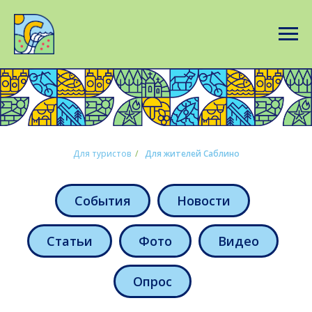
Для туристов
/
Для жителей Саблино
События
Новости
Статьи
Фото
Видео
Опрос