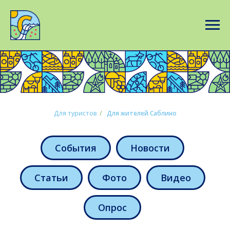
Для туристов
/
Для жителей Саблино
События
Новости
Статьи
Фото
Видео
Опрос