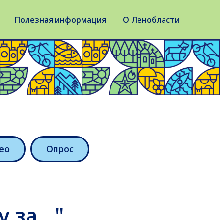
Полезная информация
О Ленобласти
ео
Опрос
 за..."