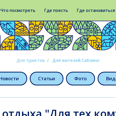
Что посмотреть
Где поесть
Где остановиться
Для туристов
/
Для жителей Саблино
Новости
Статьи
Фото
Вид
отдыха "Для тех кому