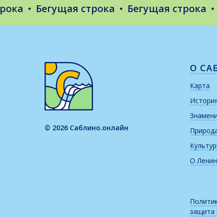
а
Бегущая строка
Бегущая строка
Бег
О СА
Карта
Истори
Знамен
© 2026 Саблино.онлайн
Природ
Культу
О Ленин
Политик
защита