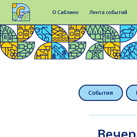
О Саблино
Лента событий
События
Вечер 