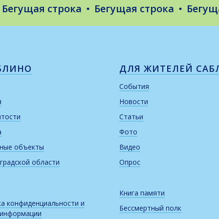
ущая строка
Бегущая строка
Бегущая с
БЛИНО
ДЛЯ ЖИТЕЛЕЙ САБ
События
я
Новости
итости
Статьи
а
Фото
рные объекты
Видео
градской области
Опрос
Книга памяти
а конфиденциальности и
Бессмертный полк
 информации