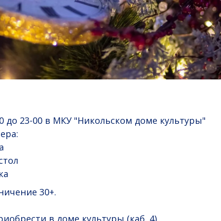
00 до 23-00 в МКУ "Никольском доме культуры"
ера:
а
стол
ка
ничение 30+.
иобрести в доме культуры (каб. 4).