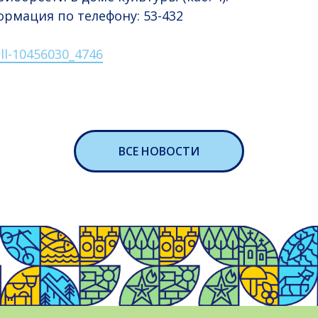
рмация по телефону: 53-432
ll-10456030_4746
ВСЕ НОВОСТИ