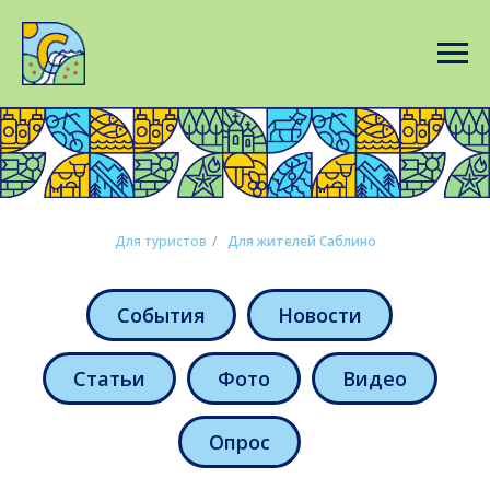
Для туристов
/
Для жителей Саблино
События
Новости
Статьи
Фото
Видео
Опрос