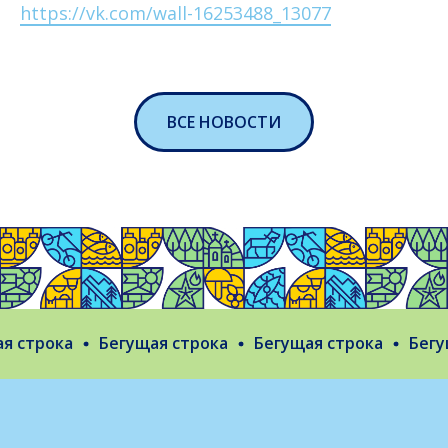
https://vk.com/wall-16253488_13077
ВСЕ НОВОСТИ
 строка
Бегущая строка
Бегущая строка
Бегущ