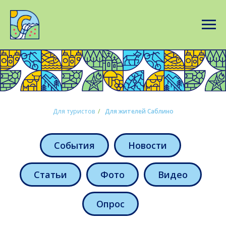
Для туристов
/
Для жителей Саблино
События
Новости
Статьи
Фото
Видео
Опрос