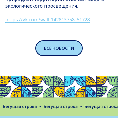
экологического просвещения.
https://vk.com/wall-142813758_51728
ВСЕ НОВОСТИ
егущая строка
Бегущая строка
Бегущая строка