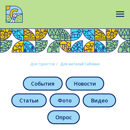
Для туристов
/
Для жителей Саблино
События
Новости
Статьи
Фото
Видео
Опрос