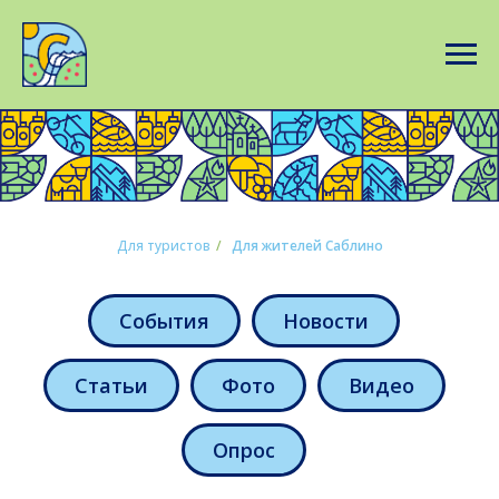
Для туристов
/
Для жителей Саблино
События
Новости
Статьи
Фото
Видео
Опрос