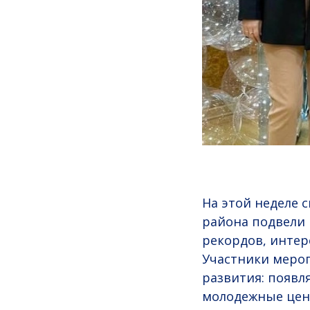
На этой неделе 
района подвели 
рекордов, интер
Участники мероп
развития: появ
молодежные цент