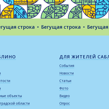
ая строка
Бегущая строка
Бегущая стр
БЛИНО
ДЛЯ ЖИТЕЛЕЙ САБ
События
я
Новости
итости
Статьи
а
Фото
рные объекты
Видео
градской области
Опрос