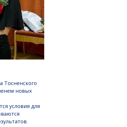
а Тосненского
еменем новых
тся условия для
ываются
зультатов.