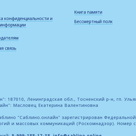
Книга памяти
а конфиденциальности и
Бессмертный полк
 информации
одателям
я связь
: 187010, Ленинградская обл., Тосненский р-н, гп. Улья
айн": Масловец Екатерина Валентиновна
блино "Саблино.онлайн" зарегистрирован Федеральной
огий и массовых коммуникаций (Роскомнадзор). Номер 
ений:
8-999-188-17-38
,
info@sablino.online