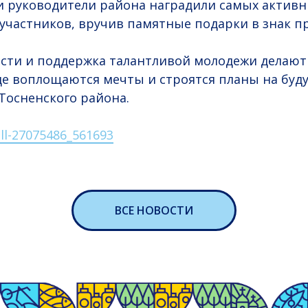
и руководители района наградили самых активн
участников, вручив памятные подарки в знак п
сти и поддержка талантливой молодежи делают
де воплощаются мечты и строятся планы на буд
Тосненского района.
ll-27075486_561693
ВСЕ НОВОСТИ