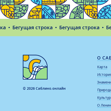
Бегущая строка
Бегущая строка
Бегущ
О СА
Карта
Истори
Знамен
© 2026 Саблино.онлайн
Природ
Культу
О Ленин