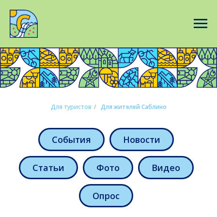
Для туристов
/
Для жителей Саблино
События
Новости
Статьи
Фото
Видео
Опрос