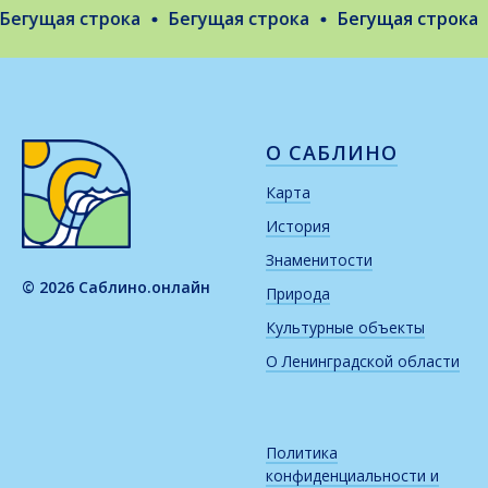
егущая строка
Бегущая строка
Бегущая строка
О САБЛИНО
Карта
История
Знаменитости
© 2026 Саблино.онлайн
Природа
Культурные объекты
О Ленинградской области
Политика
конфиденциальности и