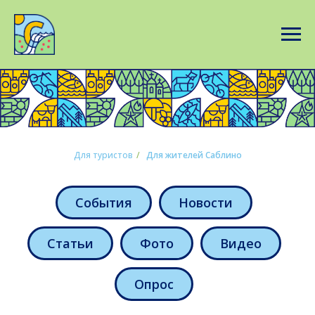
Для туристов
/
Для жителей Саблино
События
Новости
Статьи
Фото
Видео
Опрос