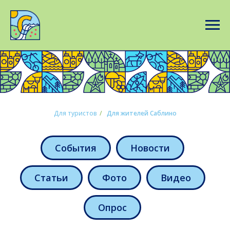
Для туристов
/
Для жителей Саблино
События
Новости
Статьи
Фото
Видео
Опрос