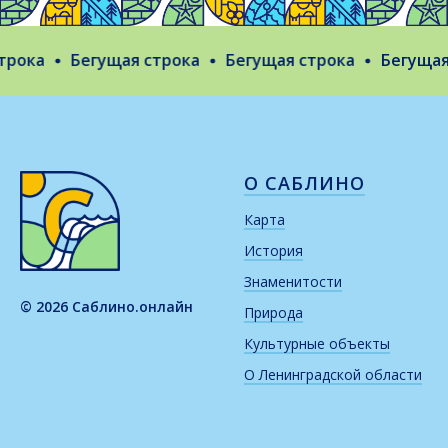
ока
Бегущая строка
Бегущая строка
Бегущая с
О САБЛИНО
Карта
История
Знаменитости
© 2026 Саблино.онлайн
Природа
Культурные объекты
О Ленинградской области