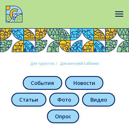
Для туристов
/
Для жителей Саблино
События
Новости
Статьи
Фото
Видео
Опрос