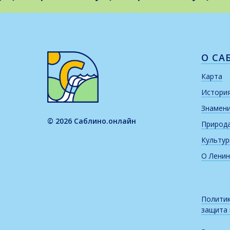
О СА
Карта
Истори
Знамен
© 2026 Саблино.онлайн
Природ
Культу
О Ленин
Политик
защита