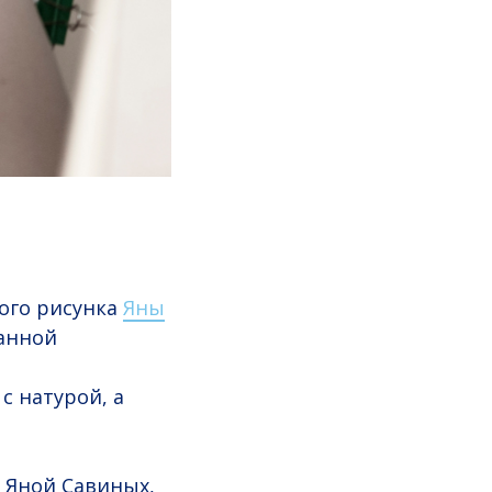
ого рисунка
Яны
данной
с натурой, а
 Яной Савиных,