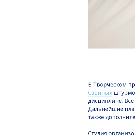
В Творческом п
Савиных
штурмов
дисциплине. Всё
Дальнейшие план
также дополните
Студия организо