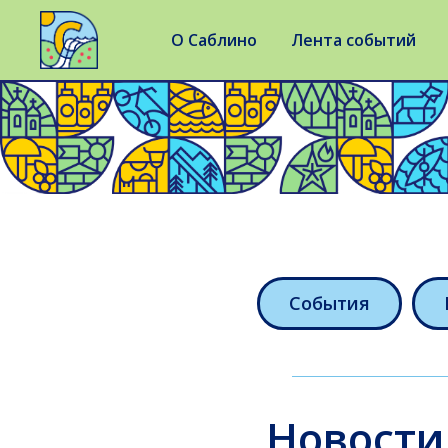
О Саблино
Лента событий
События
Новости