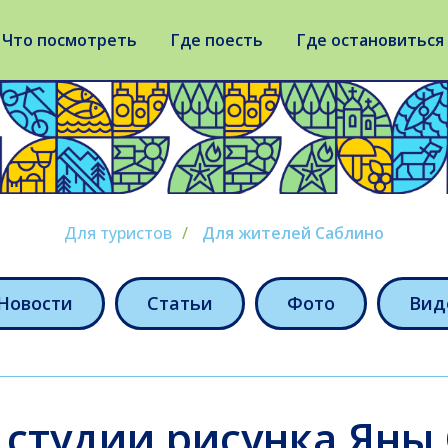
Что посмотреть
Где поесть
Где остановиться
Для туристов
/
Для жителей Саблино
Новости
Статьи
Фото
Вид
 студии рисунка Яны