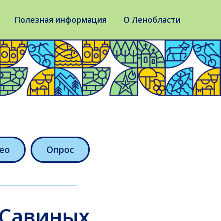
Полезная информация
О Ленобласти
ео
Опрос
 Савиных