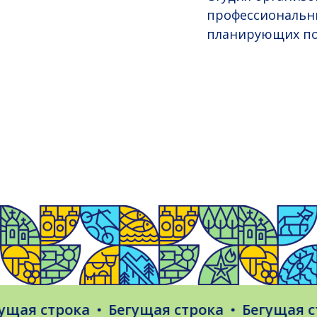
профессиональны
планирующих по
я строка
Бегущая строка
Бегущая стро