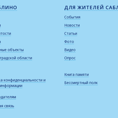
БЛИНО
ДЛЯ ЖИТЕЛЕЙ САБ
События
я
Новости
итости
Статьи
а
Фото
рные объекты
Видео
градской области
Опрос
Книга памяти
а конфиденциальности и
Бессмертный полк
 информации
одателям
я связь