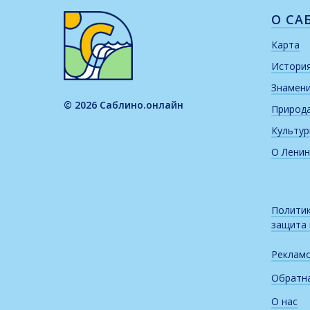
О СА
Карта
Истори
Знамен
© 2026 Саблино.онлайн
Природ
Культу
О Ленин
Политик
защита
Реклам
Обратна
О нас