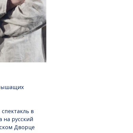
слышащих
 спектакль в
 на русский
дском Дворце