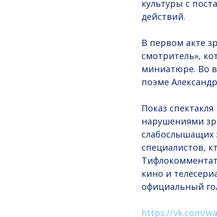
культуры с пост
действий.
В первом акте з
смотритель», к
миниатюре. Во в
поэме Александр
Показ спектакля
нарушениями зре
слабослышащих з
специалистов, к
Тифлокомментато
кино и телесери
официальный голо
https://vk.com/wa