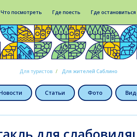
Что посмотреть
Где поесть
Где остановиться
Для туристов
/
Для жителей Саблино
Новости
Статьи
Фото
Вид
такль для слабовидя