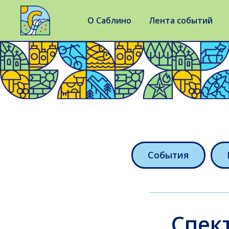
О Саблино
Лента событий
События
Спек