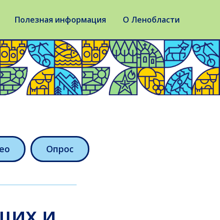
Полезная информация
О Ленобласти
ео
Опрос
щих и