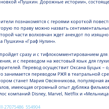
ановкой «Пушкин. Дорожные истории», состояще
рители познакомятся с героями короткой повес
оторую по праву можно назвать сентиментальн
торой части волховчан ждет анекдот по изящн
а Пушкина «Граф Нулин».
 пройдет сразу и с тифлокомментированием для
ния, и с переводом на жестовый язык для глухи
рителей. Перевод осуществит Оксана Буцык – о
то занимается переводом РЖЯ в театральной сре
ром станет Мария Овсянникова, популярная ак
алов, имеющая огромный опыт дубляжа фильмов
с компаний Disney, Marvel, Netflix и «Мельница
ll-27075486_554904