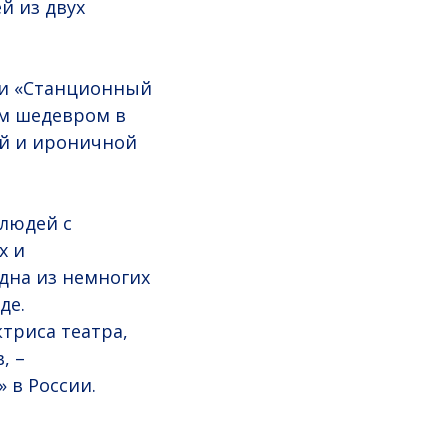
й из двух
ти «Станционный
ым шедевром в
ой и ироничной
 людей с
х и
дна из немногих
де.
триса театра,
, –
» в России.