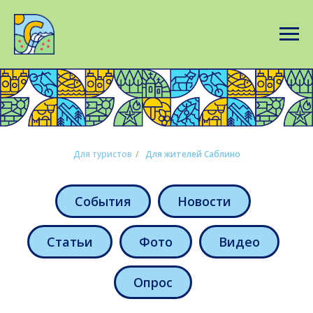
Для туристов
/
Для жителей Саблино
События
Новости
Статьи
Фото
Видео
Опрос