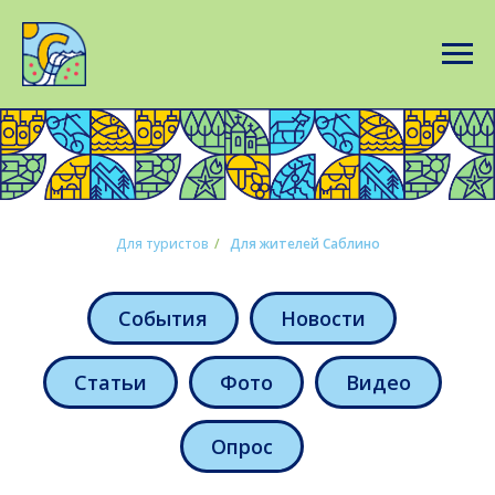
Для туристов
/
Для жителей Саблино
События
Новости
Статьи
Фото
Видео
Опрос