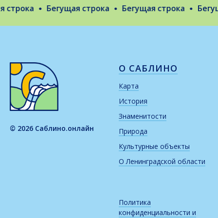
строка
Бегущая строка
Бегущая строка
Бегуща
О САБЛИНО
Карта
История
Знаменитости
© 2026 Саблино.онлайн
Природа
Культурные объекты
О Ленинградской области
Политика
конфиденциальности и