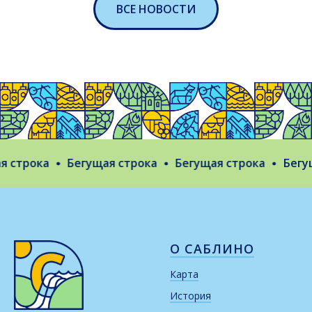
ВСЕ НОВОСТИ
строка
Бегущая строка
Бегущая строка
Бегуща
О САБЛИНО
Карта
История