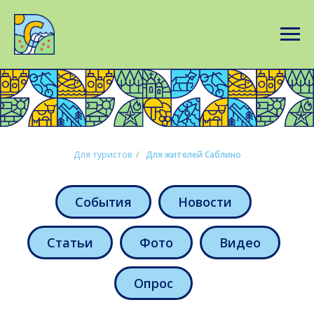
Для туристов
/
Для жителей Саблино
События
Новости
Статьи
Фото
Видео
Опрос