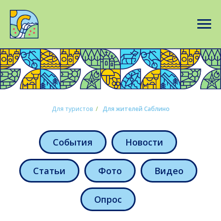
Для туристов
/
Для жителей Саблино
События
Новости
Статьи
Фото
Видео
Опрос