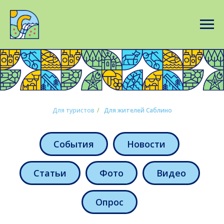
Для туристов
/
Для жителей Саблино
События
Новости
Статьи
Фото
Видео
Опрос