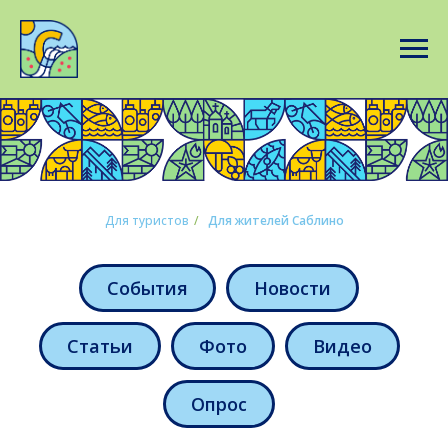
Для туристов
/
Для жителей Саблино
События
Новости
Статьи
Фото
Видео
Опрос