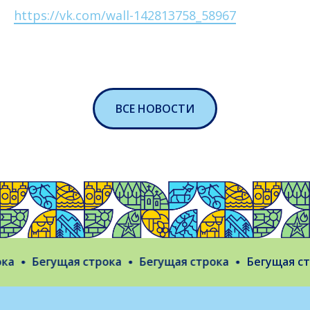
https://vk.com/wall-142813758_58967
ВСЕ НОВОСТИ
а
Бегущая строка
Бегущая строка
Бегущая стр