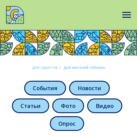
Для туристов
/
Для жителей Саблино
События
Новости
Статьи
Фото
Видео
Опрос