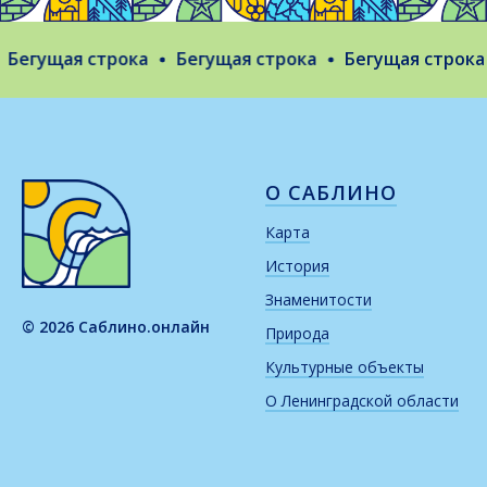
егущая строка
Бегущая строка
Бегущая строка
О САБЛИНО
Карта
История
Знаменитости
© 2026 Саблино.онлайн
Природа
Культурные объекты
О Ленинградской области