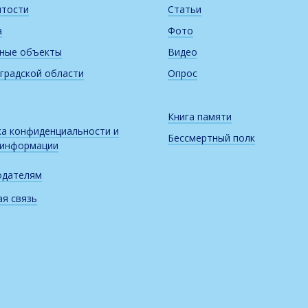
итости
Статьи
а
Фото
рные объекты
Видео
градской области
Опрос
Книга памяти
а конфиденциальности и
Бессмертный полк
 информации
одателям
я связь