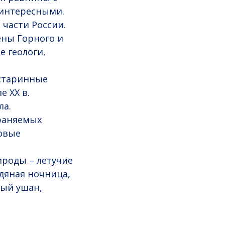
 интересными.
 части России.
ены Горного и
е геологи,
 старинные
е XX в.
ла.
храняемых
товые
роды – летучие
дяная ночница,
ный ушан,