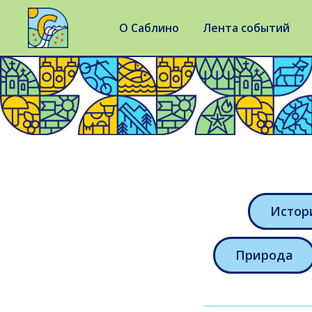
О Саблино
Лента событий
Истор
Природа