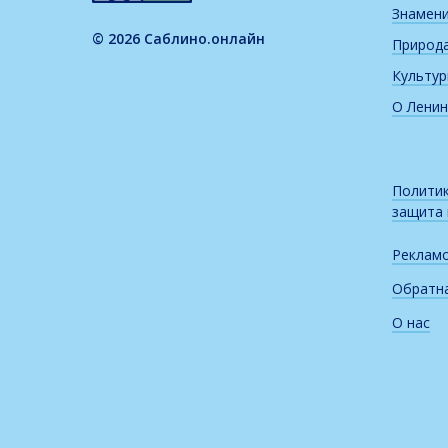
Знамен
© 2026 Саблино.онлайн
Природ
Культу
О Ленин
Политик
защита
Реклам
Обратна
О нас