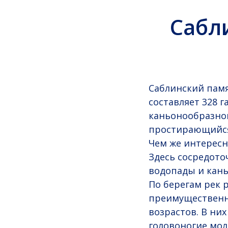
Сабл
Саблинский памя
составляет 328 г
каньонообразной 
простирающийся
Чем же интересн
Здесь сосредото
водопады и кань
По берегам рек 
преимущественно
возрастов. В ни
головоногие мол