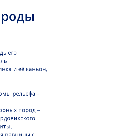
ироды
дь его
оль
инка и её каньон,
рмы рельефа –
орных пород –
ордовикского
иты,
ля равнины с