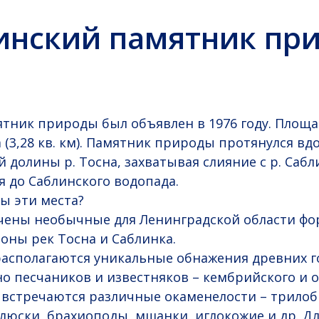
инский памятник пр
тник природы был объявлен в 1976 году. Площа
а (3,28 кв. км). Памятник природы протянулся вд
долины р. Тосна, захватывая слияние с р. Сабл
 до Саблинского водопада.
ы эти места?
чены необычные для Ленинградской области фо
оны рек Тосна и Саблинка.
располагаются уникальные обнажения древних г
 песчаников и известняков – кембрийского и 
х встречаются различные окаменелости – трилоб
люски, брахиоподы, мшанки, иглокожие и др. Д