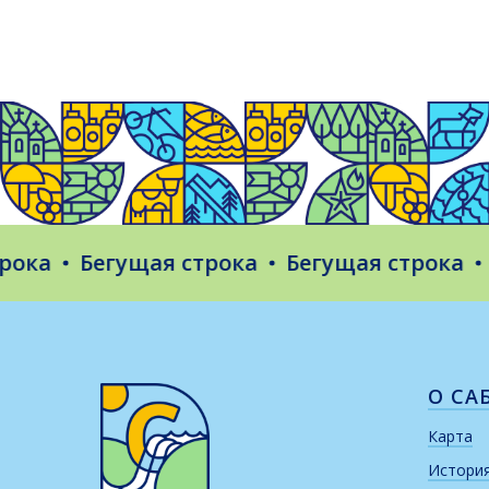
ка
Бегущая строка
Бегущая строка
Бе
О СА
Карта
Истори