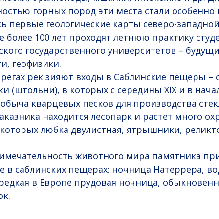
остью горных пород эти места стали особенно
сь первые геологические карты северо-западной
е более 100 лет проходят летнюю практику студ
ского государственного университетов – будущи
и, геофизики.
регах рек зияют входы в Саблинские пещеры –
 (штольни), в которых с середины XIX и в начал
обыча кварцевых песков для производства стек
аказника находится лесопарк и растет много о
 которых любка двулистная, ятрышники, релик
римечательность животного мира памятника при
в саблинских пещерах: ночница Натеррера, во
 редкая в Европе прудовая ночница, обыкновен
ок.