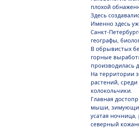
плохой обнаженн
Здесь создавали
Именно здесь уж
Санкт-Петербург
географы, биолог
В обрывистых бе
горные выработки
производилась д
На территории з
растений, среди
колокольчики.
Главная достоп
мыши, зимующие 
усатая ночница,
северный кожан