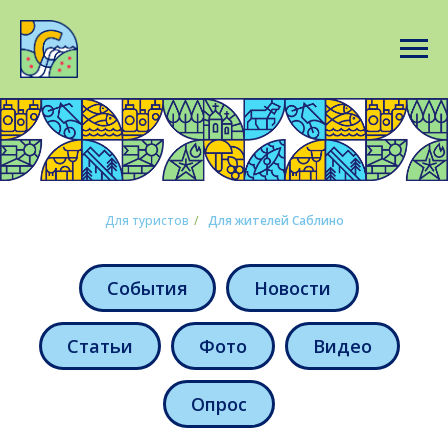
Для туристов
/
Для жителей Саблино
События
Новости
Статьи
Фото
Видео
Опрос