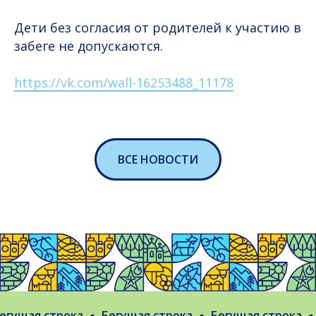
Дети без согласия от родителей к участию в
забеге не допускаются.
https://vk.com/wall-16253488_11178
ВСЕ НОВОСТИ
гущая строка
Бегущая строка
Бегущая строка
Б