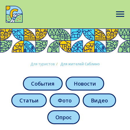
Для туристов
/
Для жителей Саблино
События
Новости
Статьи
Фото
Видео
Опрос