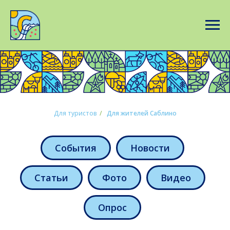
Для туристов
/
Для жителей Саблино
События
Новости
Статьи
Фото
Видео
Опрос