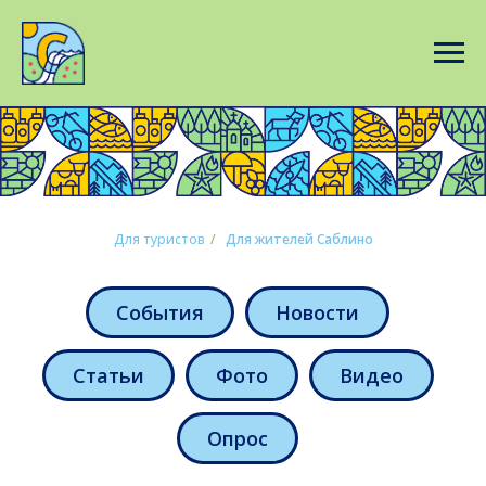
Для туристов
/
Для жителей Саблино
События
Новости
Статьи
Фото
Видео
Опрос