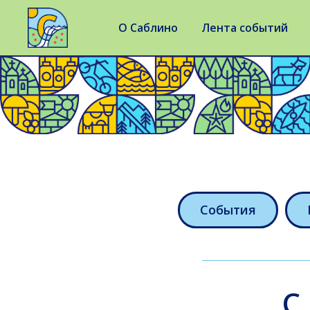
О Саблино
Лента событий
События
С