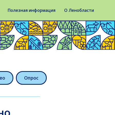
Полезная информация
О Ленобласти
ео
Опрос
но