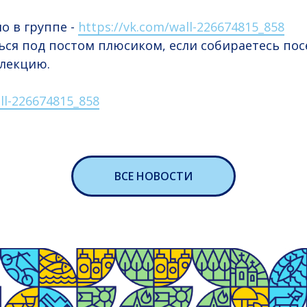
о в группе -
https://vk.com/wall-226674815_858
ся под постом плюсиком, если собираетесь пос
лекцию.
ll-226674815_858
ВСЕ НОВОСТИ