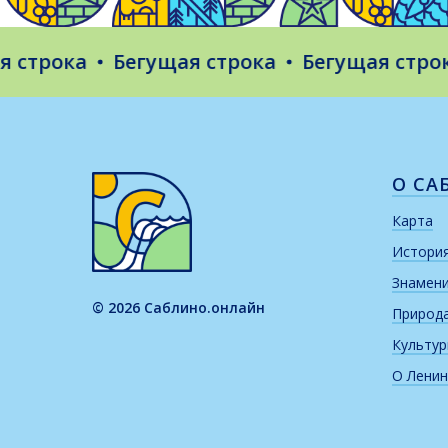
трока
Бегущая строка
Бегущая строка
О СА
Карта
Истори
Знамен
© 2026 Саблино.онлайн
Природ
Культу
О Ленин