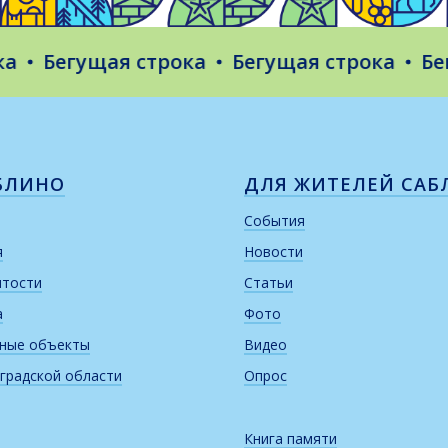
Бегущая строка
Бегущая строка
Бегущ
БЛИНО
ДЛЯ ЖИТЕЛЕЙ САБ
События
я
Новости
итости
Статьи
а
Фото
рные объекты
Видео
градской области
Опрос
Книга памяти