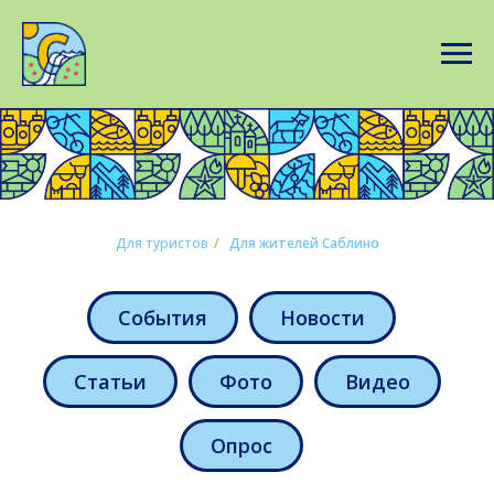
Для туристов
/
Для жителей Саблино
События
Новости
Статьи
Фото
Видео
Опрос