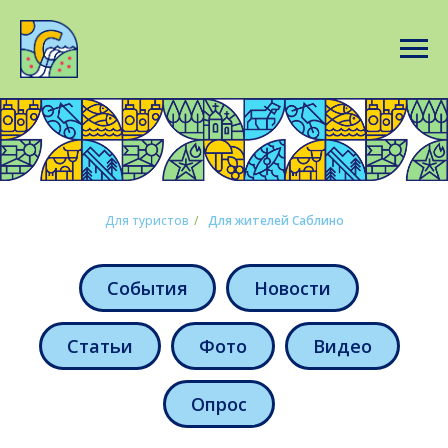
Для туристов
/
Для жителей Саблино
События
Новости
Статьи
Фото
Видео
Опрос