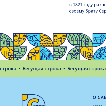
в 1821 году раз
своему брату Се
ока
Бегущая строка
Бегущая строка
Б
О СА
Карта