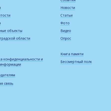
я
Новости
итости
Статьи
а
Фото
рные объекты
Видео
градской области
Опрос
Книга памяти
а конфиденциальности и
Бессмертный полк
 информации
одателям
я связь