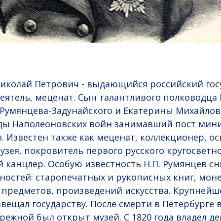
Николай Петрович - выдающийся российский го
ятель, меценат. Сын талантливого полководца
 Румянцева-Задунайского и Екатерины Михайло
оды Наполеоновских войн занимавший пост мин
. Известен также как меценат, коллекционер, о
узея, покровитель первого русского кругосветно
 канцлер. Особую известность Н.П. Румянцев сн
ностей: старопечатных и рукописных книг, моне
 предметов, произведений искусства. Крупнейш
вещал государству. После смерти в Петербурге в
режной был открыт музей. С 1820 года владел д