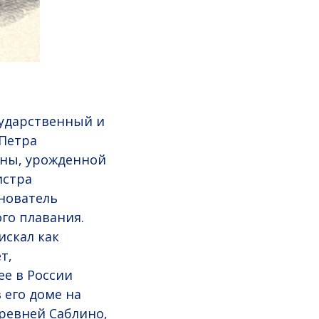
сударственный и
 Петра
вны, урожденной
истра
снователь
го плавания.
искал как
т,
ее в России
 его доме на
еревней Саблино,