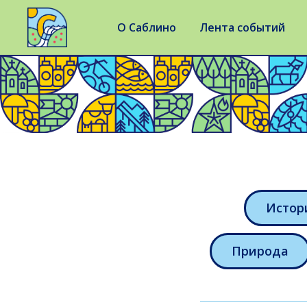
О Саблино
Лента событий
Истор
Природа