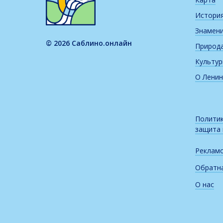
Истори
Знамен
© 2026 Саблино.онлайн
Природ
Культу
О Ленин
Политик
защита
Реклам
Обратна
О нас