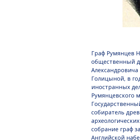
Граф Румянцев 
общественный де
Александровича
Голицыной, в г
иностранных дел
Румянцевского м
Государственный
собиратель древ
археологических
собрание граф за
Английской набе