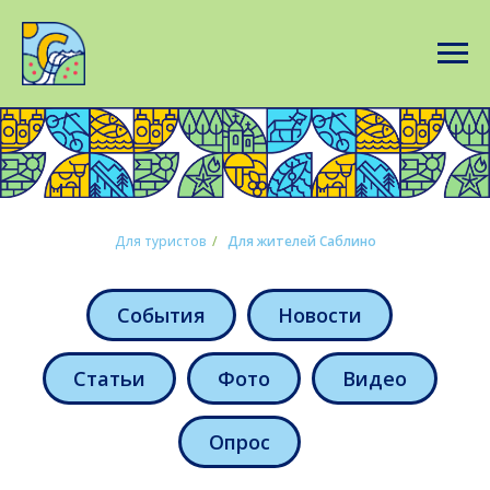
Для туристов
/
Для жителей Саблино
События
Новости
Статьи
Фото
Видео
Опрос