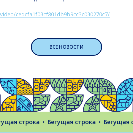
u/video/cedcfa1f03cf801db9b9cc3c030270c7/
ВСЕ НОВОСТИ
ая строка
Бегущая строка
Бегущая стр