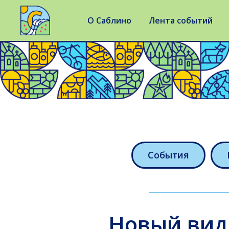
О Саблино
Лента событий
События
Новый вид