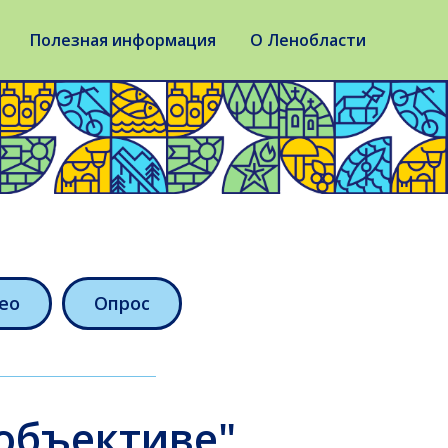
Полезная информация
О Ленобласти
ео
Опрос
объективе"