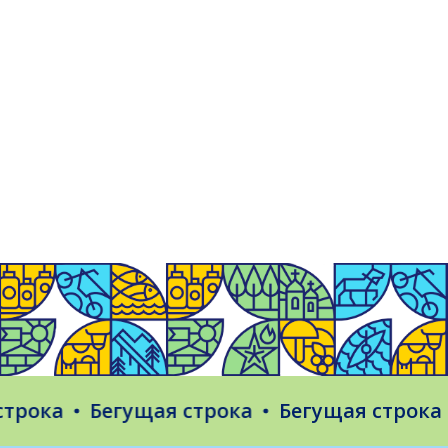
ока
Бегущая строка
Бегущая строка
Б