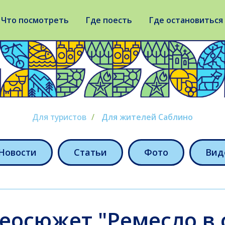
Что посмотреть
Где поесть
Где остановиться
Для туристов
/
Для жителей Саблино
Новости
Статьи
Фото
Вид
еосюжет "Ремесло в 