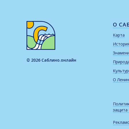
О СА
Карта
Истори
Знамен
© 2026 Саблино.онлайн
Природ
Культу
О Ленин
Политик
защита
Реклам