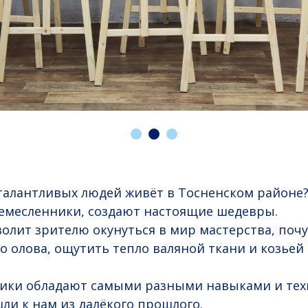
 талантливых людей живёт в Тосненском районе
емесленники, создают настоящие шедевры.
олит зрителю окунуться в мир мастерства, почу
го олова, ощутить тепло валяной ткани и козьей
ики обладают самыми разными навыками и тех
ли к нам из далёкого прошлого.