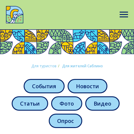
Для туристов
/
Для жителей Саблино
События
Новости
Статьи
Фото
Видео
Опрос