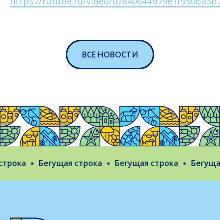
https://rutube.ru/video/07840644b79e1f930ba3b
ВСЕ НОВОСТИ
рока
Бегущая строка
Бегущая строка
Бегущая 