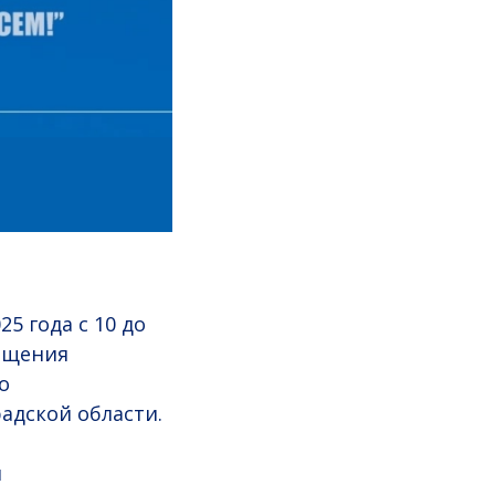
5 года с 10 до
вещения
о
адской области.
и