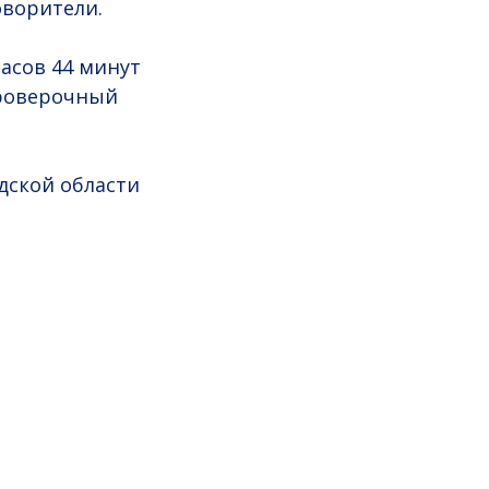
оворители.
часов 44 минут
проверочный
дской области