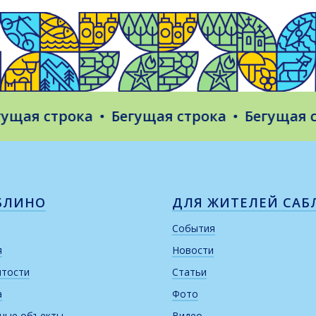
ая строка
Бегущая строка
Бегущая стр
БЛИНО
ДЛЯ ЖИТЕЛЕЙ САБ
События
я
Новости
итости
Статьи
а
Фото
рные объекты
Видео