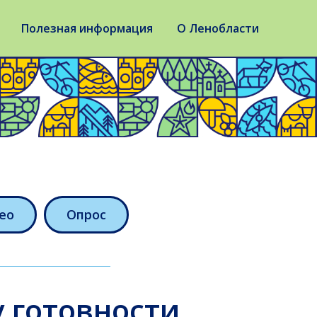
Полезная информация
О Ленобласти
ео
Опрос
 готовности