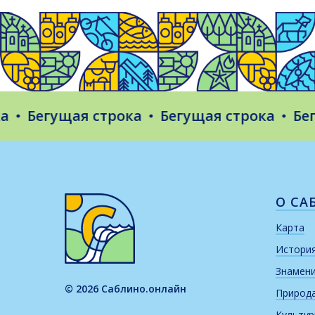
Бегущая строка
Бегущая строка
Бегущ
О СА
Карта
Истори
Знамен
© 2026 Саблино.онлайн
Природ
Культу