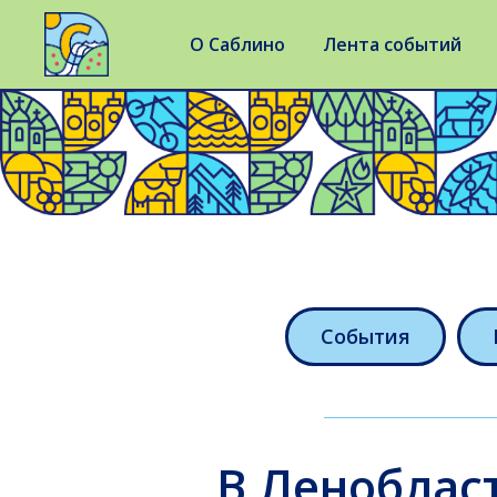
О Саблино
Лента событий
События
В Леноблас