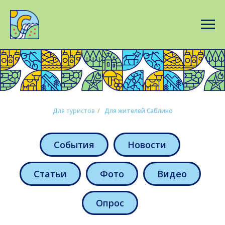
Для туристов
/
Для жителей Саблино
События
Новости
Статьи
Фото
Видео
Опрос