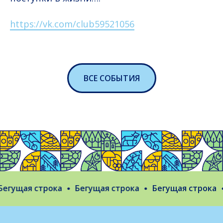
https://vk.com/club59521056
ВСЕ СОБЫТИЯ
гущая строка
Бегущая строка
Бегущая строка