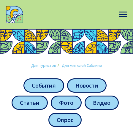
Для туристов
/
Для жителей Саблино
События
Новости
Статьи
Фото
Видео
Опрос